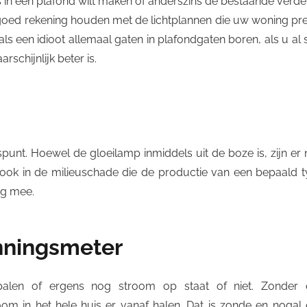
jes in een plafond wilt maken of anderszins de bestaande verde
 goed rekening houden met de lichtplannen die uw woning pre
als een idioot allemaal gaten in plafondgaten boren, als u al 
schijnlijk beter is.
punt. Hoewel de gloeilamp inmiddels uit de boze is, zijn er
ar ook in de milieuschade die de productie van een bepaald 
ng mee.
anningsmeter
palen of ergens nog stroom op staat of niet. Zonder 
oom in het hele huis er vanaf halen. Dat is zonde en nogal