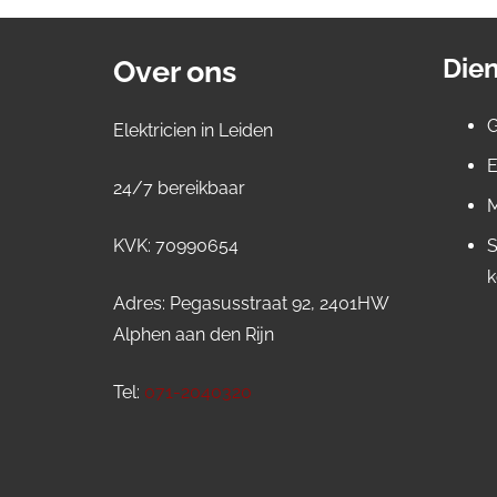
Dien
Over ons
G
Elektricien in Leiden
E
24/7 bereikbaar
M
KVK: 70990654
S
k
Adres: Pegasusstraat 92, 2401HW
Alphen aan den Rijn
Tel:
071-2040320