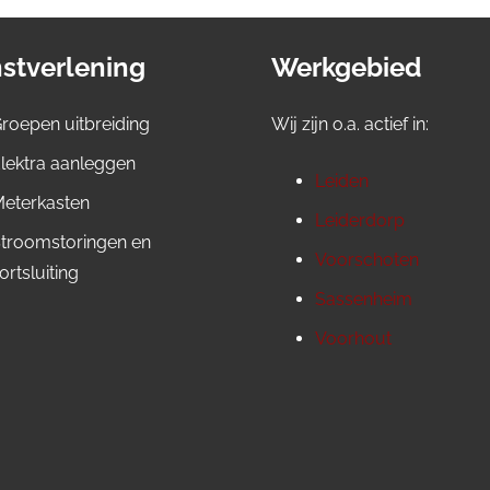
stverlening
Werkgebied
roepen uitbreiding
Wij zijn o.a. actief in:
lektra aanleggen
Leiden
eterkasten
Leiderdorp
troomstoringen en
Voorschoten
ortsluiting
Sassenheim
Voorhout