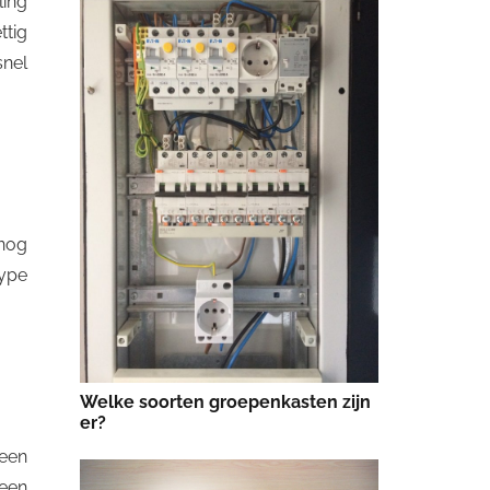
ling
ttig
snel
 nog
type
Welke soorten groepenkasten zijn
er?
een
 een